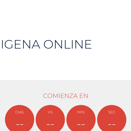
NIGENA ONLINE
COMIENZA EN
DIAS
HS
MIN
SEG
--
--
--
--