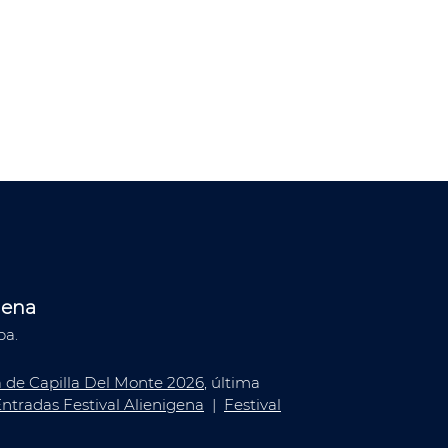
gena
ba.
a de Capilla Del Monte 2026
, última
ntradas Festival Alienigena
|
Festival