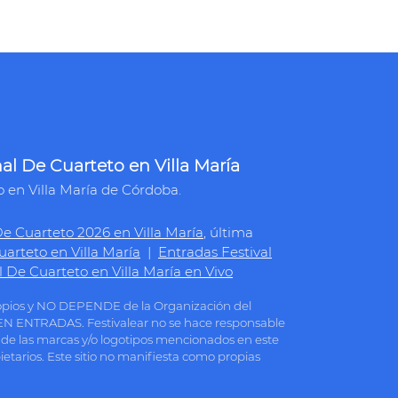
al De Cuarteto en Villa María
o en Villa María de Córdoba.
De Cuarteto 2026 en Villa María
, última
uarteto en Villa María
|
Entradas Festival
l De Cuarteto en Villa María en Vivo
ropios y NO DEPENDE de la Organización del
DEN ENTRADAS. Festivalear no se hace responsable
a de las marcas y/o logotipos mencionados en este
pietarios. Este sitio no manifiesta como propias