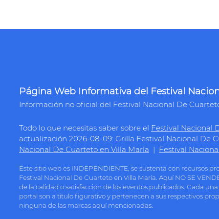
Página Web Informativa del Festival Nacion
Información no oficial del Festival Nacional De Cuartet
Todo lo que necesitas saber sobre el
Festival Nacional 
actualización 2026-08-09:
Grilla Festival Nacional De C
Nacional De Cuarteto en Villa María
|
Festival Naciona
Este sitio web es INDEPENDIENTE, se sustenta con recursos p
Festival Nacional De Cuarteto en Villa María. Aquí NO SE VEN
de la calidad o satisfacción de los eventos publicados. Cada un
portal son a titulo figurativo y pertenecen a sus respectivos pro
ninguna de las marcas aquí mencionadas.