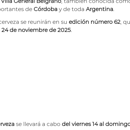
 Villa General Belgrano
, también conocida com
ortantes de
Córdoba
y de toda
Argentina
.
cerveza se reunirán en su
edición número 62
, q
es 24 de noviembre de 2025
.
erveza
se llevará a cabo
del viernes 14 al domingo 