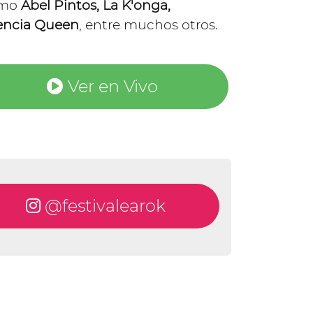
como
Abel Pintos, La K'onga,
iencia Queen
, entre muchos otros.
Ver en Vivo
@festivalearok