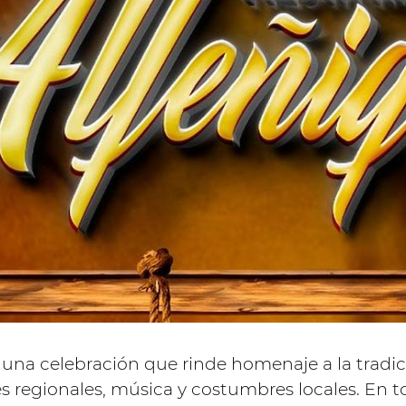
 una celebración que rinde homenaje a la tradi
es regionales, música y costumbres locales. En t