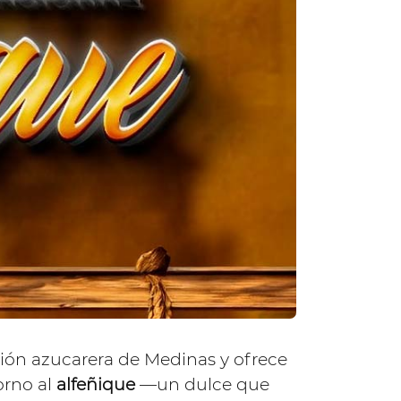
ción azucarera de Medinas y ofrece
orno al
alfeñique
—un dulce que