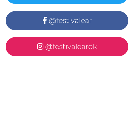
@festivalear
@festivalearok