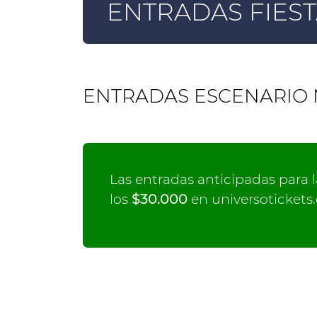
ENTRADAS FIES
ENTRADAS ESCENARIO
Las entradas anticipadas para 
los
$30.000
en universotickets