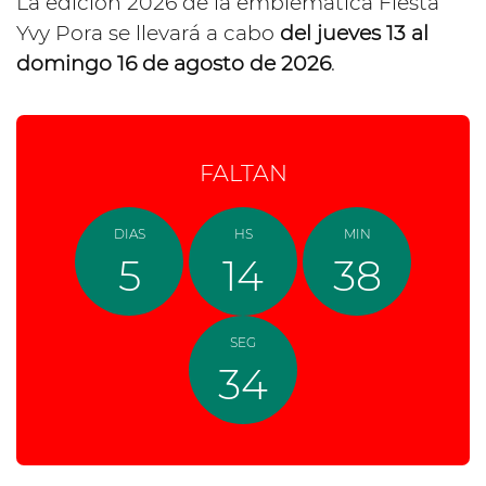
La edición 2026 de la emblemática Fiesta
Yvy Pora se llevará a cabo
del jueves 13 al
domingo 16 de agosto de 2026
.
FALTAN
DIAS
HS
MIN
5
14
38
SEG
33