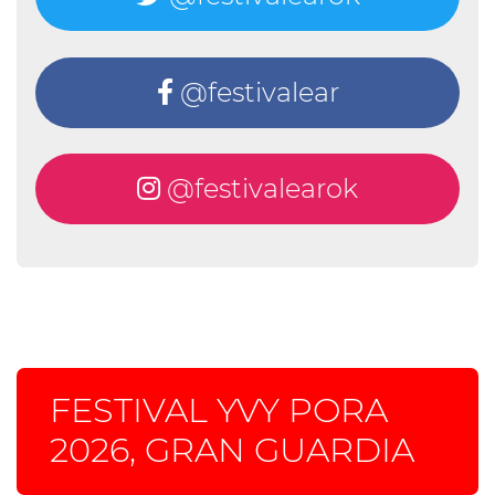
@festivalear
@festivalearok
FESTIVAL YVY PORA
2026, GRAN GUARDIA