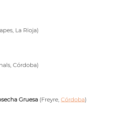
apes, La Rioja)
nals, Córdoba)
Cosecha Gruesa
(Freyre,
Córdoba
)